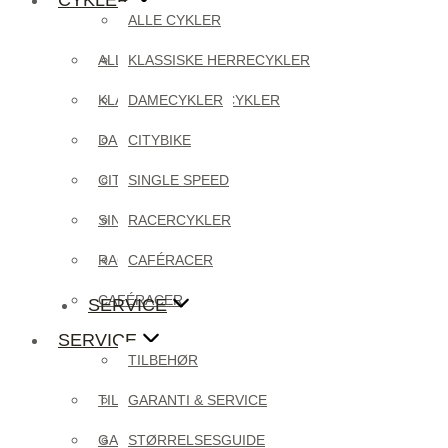
ALLE CYKLER
ALLE CYKLER
KLASSISKE HERRECYKLER
KLASSISKE HERRECYKLER
DAMECYKLER
DAMECYKLER
CITYBIKE
CITYBIKE
SINGLE SPEED
SINGLE SPEED
RACERCYKLER
RACERCYKLER
CAFÉRACER
CAFÉRACER
SERVICE
SERVICE
TILBEHØR
TILBEHØR
GARANTI & SERVICE
GARANTI & SERVICE
STØRRELSESGUIDE