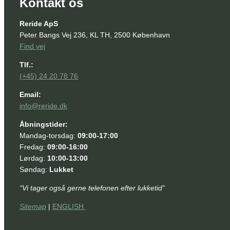
Kontakt os
Reride ApS
Peter Bangs Vej 236, KL TH, 2500 København
Find vej
Tlf.:
(+45) 24 20 78 76
Email:
info@reride.dk
Åbningstider:
Mandag-torsdag:
09:00-17:00
Fredag:
09:00-16:00
Lørdag:
10:00-13:00
Søndag:
Lukket
“Vi tager også gerne telefonen efter lukketid”
Sitemap
|
ENGLISH