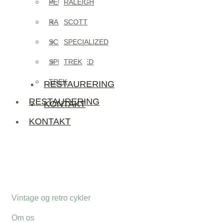
PEUGEOT
RALEIGH
RALEIGH
SCOTT
SCOTT
SPECIALIZED
SPECIALIZED
TREK
TREK
RESTAURERING
RESTAURERING
KONTAKT
KONTAKT
Vintage og retro cykler
Om os