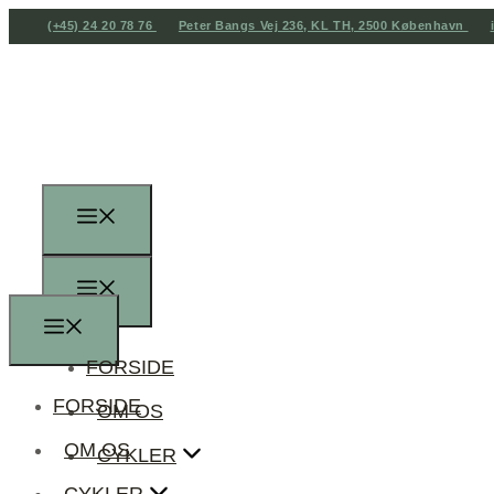
(+45) 24 20 78 76
Peter Bangs Vej 236, KL TH, 2500 København
FORSIDE
FORSIDE
OM OS
OM OS
CYKLER
CYKLER