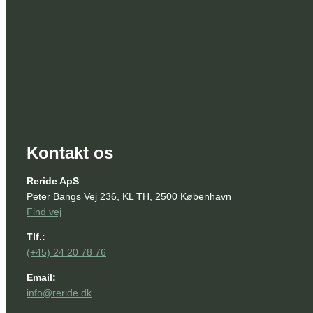
Kontakt os
Reride ApS
Peter Bangs Vej 236, KL TH, 2500 København
Find vej
Tlf.:
(+45) 24 20 78 76
Email:
info@reride.dk