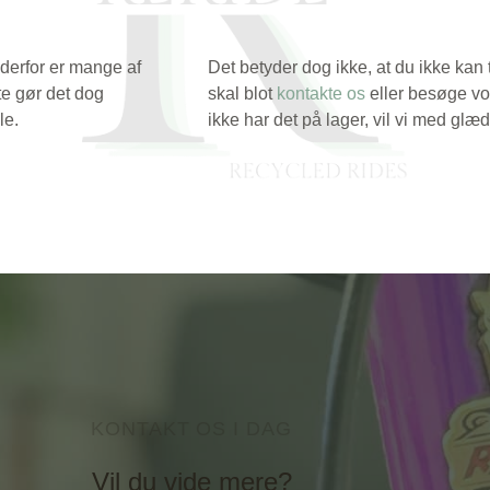
 derfor er mange af
Det betyder dog ikke, at du ikke kan t
te gør det dog
skal blot
kontakte os
eller besøge vo
le.
ikke har det på lager, vil vi med glæd
KONTAKT OS I DAG
Vil du vide mere?