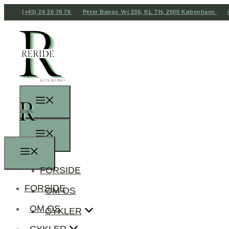
(+45) 24 20 78 76
Peter Bangs Vej 236, KL TH, 2500 København
FORSIDE
FORSIDE
OM OS
OM OS
CYKLER
CYKLER