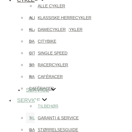
ALLE CYKLER
ALLE CYKLER
KLASSISKE HERRECYKLER
KLASSISKE HERRECYKLER
DAMECYKLER
DAMECYKLER
CITYBIKE
CITYBIKE
SINGLE SPEED
SINGLE SPEED
RACERCYKLER
RACERCYKLER
CAFÉRACER
CAFÉRACER
SERVICE
SERVICE
TILBEHØR
TILBEHØR
GARANTI & SERVICE
GARANTI & SERVICE
STØRRELSESGUIDE