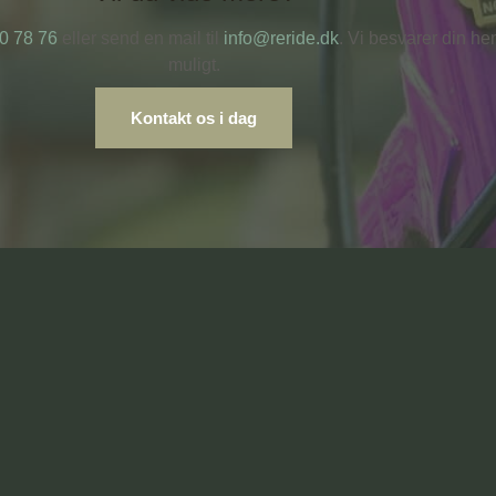
20 78 76
eller send en mail til
info@reride.dk
. Vi besvarer din he
muligt.
Kontakt os i dag