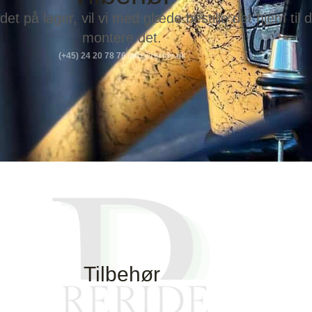
 det på lager, vil vi med glæde bestille det hjem til 
montere det.
(+45) 24 20 78 76
info@reride.dk
Tilbehør